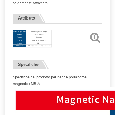
saldamente attaccato.
Attributo
nome del prodotto
Nome magnetico Bagde
Marca
SPLENDORE
Forma
Bloccare
Utilizzo
Magnete da ufficio
Grado
N35
Materiale
Magnete al neodimio + acciaio
Specifiche
Specifiche del prodotto per badge portanome
magnetico MB-A.