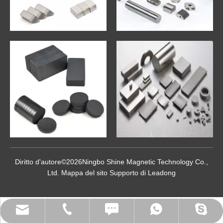
Diritto d'autore©
2026
Ningbo Shine Magnetic Technology Co.,
Ltd.
Mappa del sito
Supporto di
Leadong
sun@shinemagnetics.com
siemenssun@outlook.com
Tax: +86-574-82815631
+86-183-1298-2260
+86-183-1298-2260