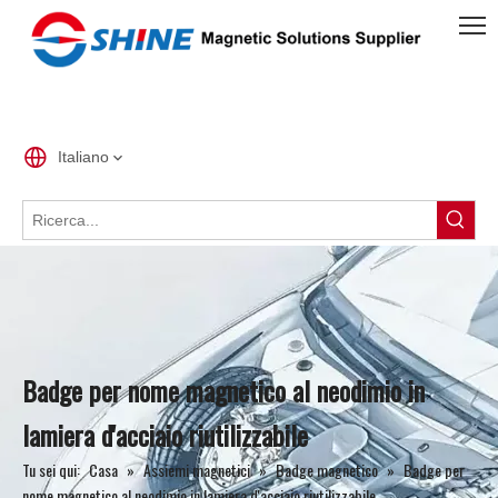
Italiano
Badge per nome magnetico al neodimio in
lamiera d'acciaio riutilizzabile
Tu sei qui:
Casa
»
Assiemi magnetici
»
Badge magnetico
»
Badge per
nome magnetico al neodimio in lamiera d'acciaio riutilizzabile