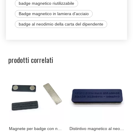
badge magnetico riutilizzabile
Badge magnetico in lamiera d'acciaio
badge al neodimio della carta del dipendente
prodotti correlati
neodimio placcato al nichel con retro tondo
Magnete per badge con nome in neodimio in lamiera d'acciaio con supporto adesivo rettangolare
Distintivo magnetico al neodimio in plastica ABS rettangolare riutilizzabile per targhetta