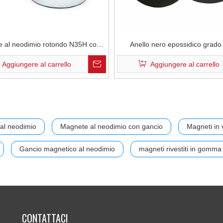
 al neodimio rotondo N35H con
Anello nero epossidico grad
timento in zinco D25x10mm in
magnete al neodimio resistente 
Aggiungere al carrello
Aggiungere al carrello
altoparlanti
durevole negli altoparlan
al neodimio
Magnete al neodimio con gancio
Magneti in 
Gancio magnetico al neodimio
magneti rivestiti in gomma
CONTATTACI​​​​​​​