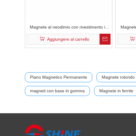
Magnete al neodimio con rivestimento in
Magnete
zinco anulare di grado N38M resistente alle
rives
Aggiungere al carrello
alte temperature negli altoparlanti
Piano Magnetico Permanente
Magnete rotondo 
magneti con base in gomma
Magnete in ferrite