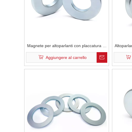
Magnete per altoparlanti con placcatura in
Altoparla
zinco ad anello Magnete permanente per
Magnet
Aggiungere al carrello
terre rare NdFeB di grado N40M