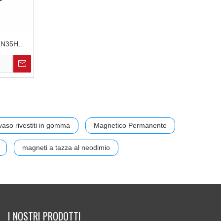
o N35H
all'usura
ti
vaso rivestiti in gomma
Magnetico Permanente
magneti a tazza al neodimio
I NOSTRI PRODOTTI