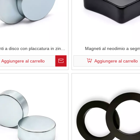
nti a disco con placcatura in zinco
Magneti al neodimio a segm
e permanente NdFeB di grado
Zn+epossidici N35H per altopa
Aggiungere al carrello
Aggiungere al carrello
N40M