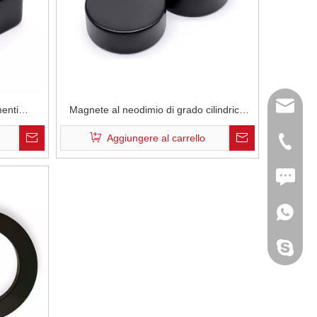
sun@shi
enti
Magnete al neodimio di grado cilindrico
rlanti
N35H con rivestimento epossidico nero
Aggiungere al carrello
+86-183
D25x10mm in altoparlanti Lound
Tax: +8
+86-183
siemens