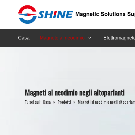
Casa
Magnete al neodimio
Elettromagnet
Magneti al neodimio negli altoparlanti
Tu sei qui:
Casa
»
Prodotti
»
Magneti al neodimio negli altoparlan