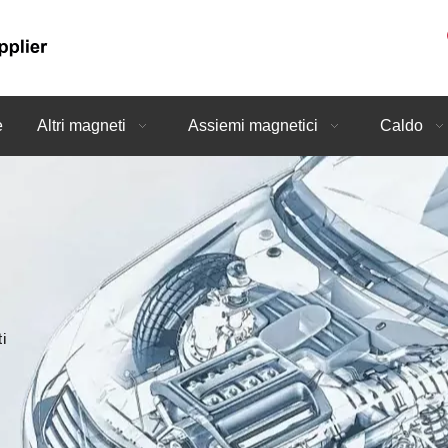
e
Altri magneti
Assiemi magnetici
Caldo
ti